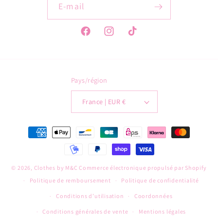
E-mail
Facebook
Instagram
TikTok
Pays/région
France | EUR €
Moyens
de
paiement
© 2026,
Clothes by M&C
Commerce électronique propulsé par Shopify
Politique de remboursement
Politique de confidentialité
Conditions d’utilisation
Coordonnées
Conditions générales de vente
Mentions légales